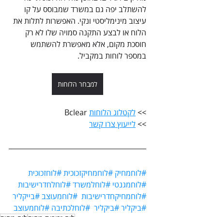
להשתלב יפה גם במשרד שמבוסס על קו 
עיצוב מינימליסטי ונקי. האפשרות לתלות את 
הלוח או לבצע התקנה סמויה שלו לא רק 
חוסכת מקום, אלא מאפשרת להשתמש 
במספר לוחות במקביל.
למבחר הלוחות
>> 
לקטלוג הלוחות
 Bclear
>> 
לייעוץ צרו קשר
#לוחמחיק
#לוחמחיקזכוכית
#לוחזכוכית
#לוחמגנטי
#לוחלמשרד
#לוחלחדרישיבות
#לוחמחיקחדרישיבות
#לוחמעוצב
#בייקליר
#ביקליר
#ביקליר
#לוחלכתיבה
#לוחמעוצב