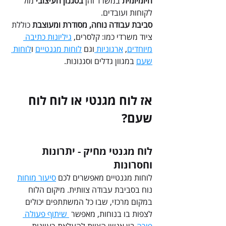
היומיומית
 במשרד והן 
בסגנון העיצובי
 מול 
לקוחות ועובדים.
סביבת עבודה נוחה, מסודרת ומעוצבת
 כוללת 
ציוד משרדי כמו: קלסרים, 
גיליונות כתיבה 
מיוחדים
, 
ארגוניות 
וגם 
לוחות מגנטיים
 ו
לוחות 
שעם
 במגוון גדלים וסגנונות. 
אז לוח מגנטי או לוח לוח 
שעם?
לוח מגנטי מחיק - יתרונות 
וחסרונות
לוחות מגנטיים מאפשרים לכם 
סיעור מוחות
נוח בסביבת עבודה צוותית. מיקום הלוח 
במקום מרכזי, שבו כל המשתתפים יכולים 
לצפות בו בנוחות, מאפשר 
 שיתוף פעולה 
פורה
 בין אנשי הצוות להעלאת רעיונות 