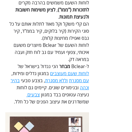
לוחות השעם משמשים בהרבה מקרים 
לתזכורות ("ממו")
, 
לציון משימות חשובות 
ולנעיצת תמונות
.
הם קלי משקל וקל מאוד לתלות אותם על כל 
סוגי הקירות (קיר בלוקים, קיר בממ"ד, קיר 
גבס ואפילו מחיצות קלות).
לוחות השעם של Bclear מיוצרים משעם 
איכותי, צפוף ועמיד עם גב לוח חזק ועבה 
במראה דק.
ל-Bclear 
מבחר
 הכי גגדול בישראל של 
לוחות שעם מעוצבים
 במגוון גדלים ומידות, 
עם מסגרת
וללא מסגרת
, בצבע טבעי 
בהיר
וכהה
 ובגימורים שונים. קיימים גם לוחות 
נעיצה עטופים בבד במגוון 
צבעים 
שמשדרגים את עיצוב הפנים של כל חלל.