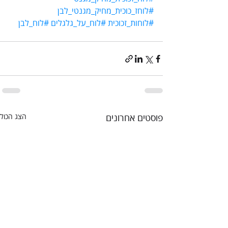
#לוחז_כוכית_מחיק_מגנטי_לבן
#לוחות_זכוכית
#לוח_על_גלגלים
#לוח_לבן
פוסטים אחרונים
הצג הכול