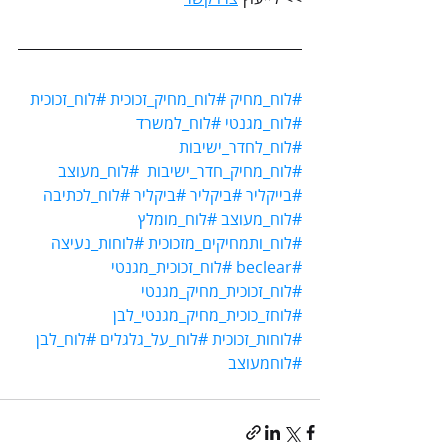
#לוח_מחיק
#לוח_מחיק_זכוכית
#לוח_זכוכית
#לוח_מגנטי
#לוח_למשרד
#לוח_לחדר_ישיבות
#לוח_מחיק_חדר_ישיבות
#לוח_מעוצב
#בייקליר
#ביקליר
#ביקליר
#לוח_לכתיבה
#לוח_מעוצב
#לוח_מומלץ
#לוח_ותמחיקים_מזכוכית
#לוחות_נעיצה
#beclear
#לוח_זכוכית_מגנטי
#לוח_זכוכית_מחיק_מגנטי
#לוחז_כוכית_מחיק_מגנטי_לבן
#לוחות_זכוכית
#לוח_על_גלגלים
#לוח_לבן
#לוחמעוצב