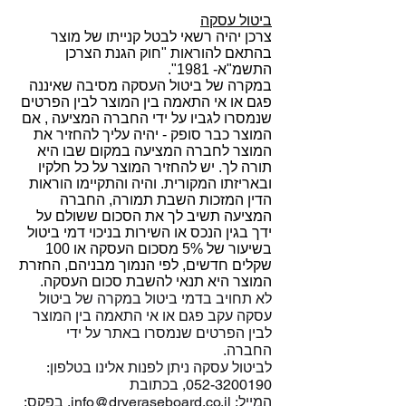
ביטול עסקה
צרכן יהיה רשאי לבטל קנייתו של מוצר
בהתאם להוראות "חוק הגנת הצרכן
התשמ"א- 1981".
במקרה של ביטול העסקה מסיבה שאיננה
פגם או אי התאמה בין המוצר לבין הפרטים
שנמסרו לגביו על ידי החברה המציעה , אם
המוצר כבר סופק - יהיה עליך להחזיר את
המוצר לחברה המציעה במקום שבו היא
תורה לך. יש להחזיר המוצר על כל חלקיו
ובאריזתו המקורית. והיה והתקיימו הוראות
הדין המזכות השבת תמורה, החברה
המציעה תשיב לך את הסכום ששולם על
ידך בגין הנכס או השירות בניכוי דמי ביטול
בשיעור של 5% מסכום העסקה או 100
שקלים חדשים, לפי הנמוך מבניהם, החזרת
המוצר היא תנאי להשבת סכום העסקה.
לא תחויב בדמי ביטול במקרה של ביטול
עסקה עקב פגם או אי התאמה בין המוצר
לבין הפרטים שנמסרו באתר על ידי
החברה.
לביטול עסקה ניתן לפנות אלינו בטלפון:
052-3200190
, בכתובת
המייל:
info@dryeraseboard.co.il
, בפקס: