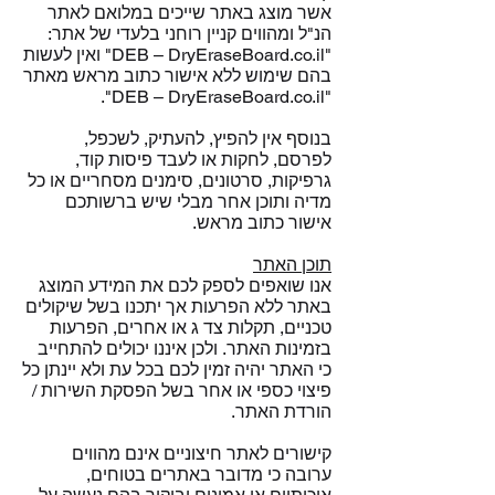
אשר מוצג באתר שייכים במלואם לאתר
הנ"ל ומהווים קניין רוחני בלעדי של אתר:
"DEB – DryEraseBoard.co.il" ואין לעשות
בהם שימוש ללא אישור כתוב מראש מאתר
"DEB – DryEraseBoard.co.il".
בנוסף אין להפיץ, להעתיק, לשכפל,
לפרסם, לחקות או לעבד פיסות קוד,
גרפיקות, סרטונים, סימנים מסחריים או כל
מדיה ותוכן אחר מבלי שיש ברשותכם
אישור כתוב מראש.
תוכן האתר
אנו שואפים לספק לכם את המידע המוצג
באתר ללא הפרעות אך יתכנו בשל שיקולים
טכניים, תקלות צד ג או אחרים, הפרעות
בזמינות האתר. ולכן איננו יכולים להתחייב
כי האתר יהיה זמין לכם בכל עת ולא יינתן כל
פיצוי כספי או אחר בשל הפסקת השירות /
הורדת האתר.
קישורים לאתר חיצוניים אינם מהווים
ערובה כי מדובר באתרים בטוחים,