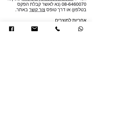
08-6460070 (נא לאשר קבלת הפקס
בטלפון) או דרך טופס
צור קשר
באתר.
אחריות למוצרים
עבור לוחות הזכוכית מהמותג "
Bclear
"
תינתן אחריות יצרן (א.ד.ר ציוד ומיכון
משרדי בע"מ) של 15 שנים עבור רמת
המחיקות ונגד קילוף צביעת הלוח המקורית.
לא תינתן אחריות לנזק בשל שימוש לא נכון.
לא תינתן אחריות על כל שבר.
הצהרת פרטיות
החברה מתחייבת שלא להעביר כל מידע
אישי כגון פרטים אישיים ופרטי אשראי
לגורם צד שלישי.
תהליך הקניה באתר הינו מאובטח.
תשאירו הודעה ונחזור