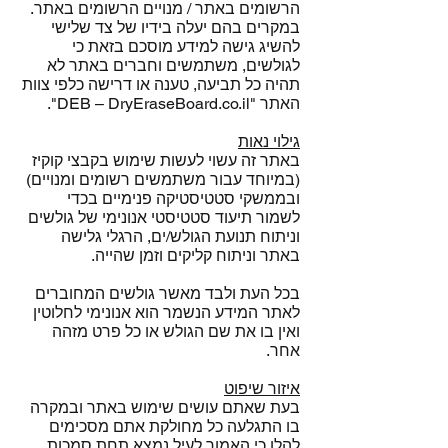
הרשומים באתר / מנויים הרשומים באתר.
במקרים בהם יעלה בידיו של צד שלישי
להשיג גישה למידע מוסכם בזאת כי
לגולשים, משתמשים וחברים באתר לא
תהיה כל תביעה, טענה או דרישה כלפי צוות
האתר "DEB – DryEraseBoard.co.il".
גילוי נאות
באתר זה עשוי לעשות שימוש בקבצי קוקיז
(במיוחד עבור משתמשים רשומים ומנויים)
ובממשקי סטטיסטיקה פנימיים בכדי
לשמור תיעוד סטטיסטי אנונימי של גולשים
וניתוח תנועת הגולש/ים, הרגלי גלישה
באתר וניתוח קליקים וזמן שהייה.
בכל העת ולבד מאשר גולשים המחוברים
לאתר המידע הנשמר הוא אנונימי לחלוטין
ואין בו את שם הגולש או כל פרט מזהה
אחר.
איזור שיפוט
בעת שאתם עושים שימוש באתר ובמקרה
בו התגלעה כל מחולקת אתם מסכימים
להלן כי האמור לעיל נמצא תחת סמכות