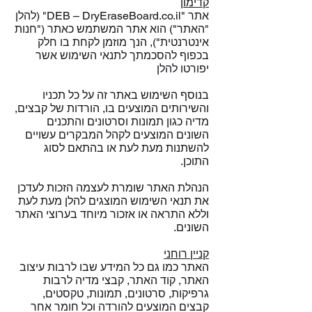
קדימון
אתר "DEB – DryEraseBoard.co.il" (לה
לן
"האתר") הוא אתר המשתמש כאתר ("חנות
אינטרנטית"), הנך מוזמן לקחת בו חלק
בכפוף להסכמתך לתנאי השימוש אשר
יפורטו להלן
בנוסף השימוש באתר זה על כל תכניו
והשירותים המוצעים בו, הורדות של קבצים,
מדיה כגון תמונות וסרטונים והתכנים
השונים המוצעים לקהל המבקרים עשויים
להשתנות מעת לעת או בהתאם לסוג
התוכן.
הנהלת האתר שומרת לעצמה הזכות לעדכן
את תנאי השימוש המוצגים להלן מעת לעת
וללא התראה או אזכור מיוחד בערוצי האתר
השונים.
קניין רוחני
האתר כמו גם כל המידע שבו לרבות עיצוב
האתר, קוד האתר, קבצי מדיה לרבות
גרפיקות, סרטונים, תמונות, טקסטים,
קבצים המוצעים להורדה וכל חומר אחר