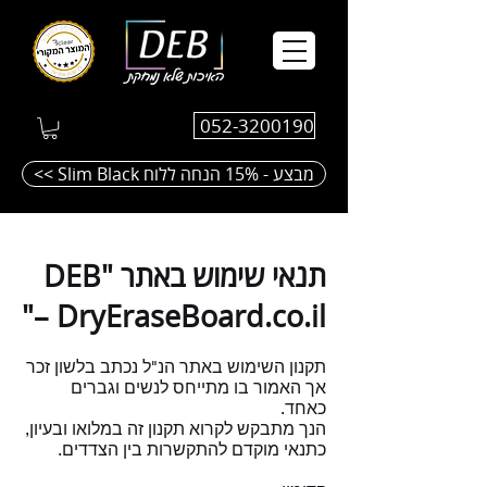
052-3200190
<< Slim Black מבצע - 15% הנחה ללוח
תנאי
שימו
ש באתר "DEB
– DryEraseB
oard.co.il"
תקנון השימוש באתר הנ"ל נכתב בלשון זכר
אך הא
מור בו
מתייחס לנשים וגברים
כאחד.
הנ
ך מתבקש לקרוא תקנון זה במלואו ובעיון,
כתנאי מוקדם להתקשרות בין הצדדים.