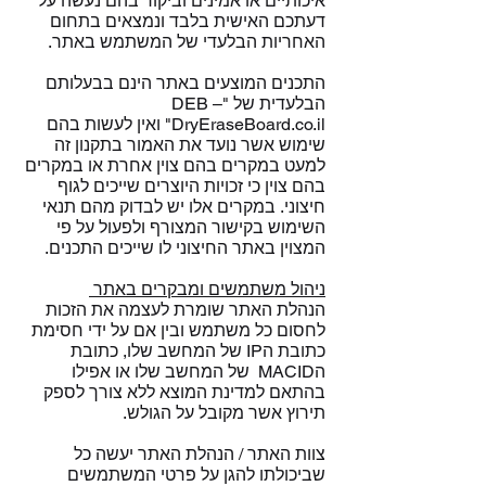
איכותיים או אמינים וביקור בהם נעשה על
דעתכם האישית בלבד ונמצאים בתחום
האחריות הבלעדי של המשתמש באתר.
התכנים המוצעים באתר הינם בבעלותם
הבלעדית של "DEB –
DryEraseBoard.co.il" ואין לעשות בהם
שימוש אשר נועד את האמור בתקנון זה
למעט במקרים בהם צוין אחרת או במקרים
בהם צוין כי זכויות היוצרים שייכים לגוף
חיצוני. במקרים אלו יש לבדוק מהם תנאי
השימוש בקישור המצורף ולפעול על פי
המצוין באתר החיצוני לו שייכים התכנים.
ניהול משתמשים ומבקרים באתר
הנהלת האתר שומרת לעצמה את הזכות
לחסום כל משתמש ובין אם על ידי חסימת
כתובת הIP של המחשב שלו, כתובת
הMACID של המחשב שלו או אפילו
בהתאם למדינת המוצא ללא צורך לספק
תירוץ אשר מקובל על הגולש.
צוות האתר / הנהלת האתר יעשה כל
שביכולתו להגן על פרטי המשתמשים