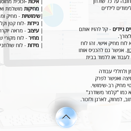
חובה על כל שולחן
|
איכות -
זכוכית מחוס
מודים לילדים
|
מחיקות
מושלמת ואחריות
|
שימושיות
-
מחיק ומג
|
ניידות
-לוח קטן וקל
ם ניידים
-
קל להזיז אותם
|
עיצוב
-
מראה יוקרתי
צורך.
|
מחיר
- לוח מקורי של Bcleae במחיר 
א
לוח מחיק אישי. זהו לוח
|
מידות
- לוח שולחני
ז
. אפשר גם להכניס אותו
לעבוד או ללמוד בבית
 ולחללי עבודה
יצה ואפשר לפרק
 מחיק רב-שימושי.
א כמו "קלמר משודרג"
, למחוק, לארגן ולזכור.