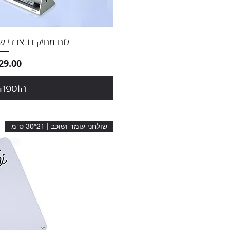
תצוגה מ
לוח מחיק דו-צדדי שו
מחיר
הוספה 
שולחני עומד ושוכב | 21*30 ס"מ