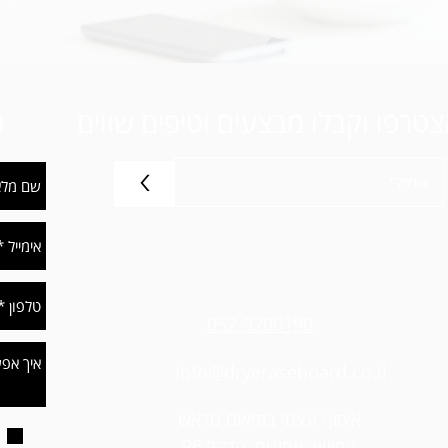
טרפו וקבלו מבצעים וטיפים שווים
ת
>
052-3200190
info@dryeraseboard.co.il
איסוף עצמי בתיאום מראש
ממושב אמונים, הדקל 96