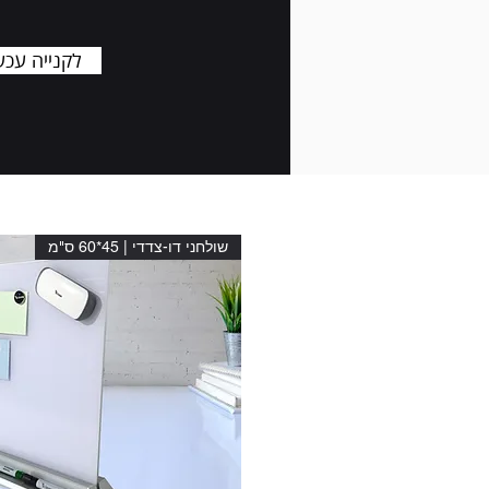
< לקנייה עכש
שולחני דו-צדדי | 45*60 ס"מ