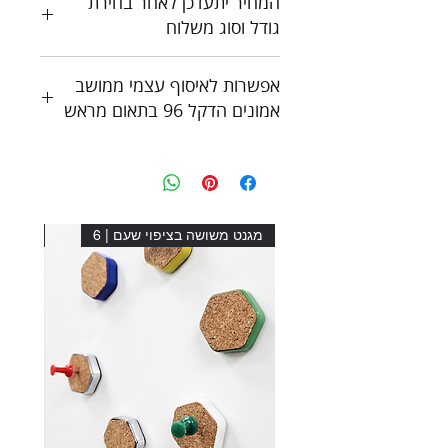
המחיר יתעדכן לאחר בחירת
גודל וסוג משלוח
כל המחירים כוללים מע"מ
אפשרות לאיסוף עצמי ממושב
צור קשר לקבלת הצעת מחיר
אמונים הדקל 96 בתאום מראש
מגנט משושה בציפוי שעם | 6
מגנט מ