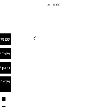
מחיר
טרפו וקבלו מבצעים וטיפים שווים
ת
>
052-3200190
info@dryeraseboard.co.il
איסוף עצמי בתיאום מראש
ממושב אמונים, הדקל 96