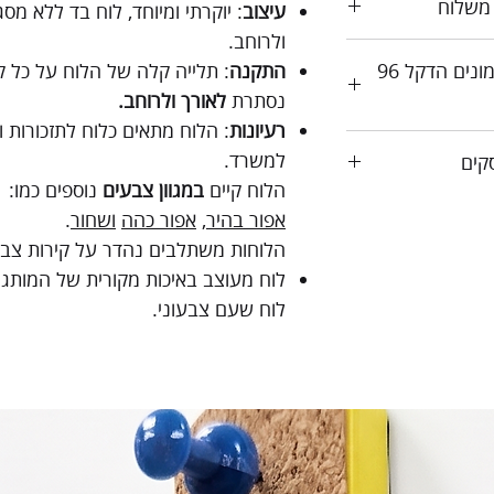
 משלוח
עיצוב
: יוקרתי ומיוחד, לוח בד ללא מס
ולרוחב.
אפשרות לאיסוף עצמי ממושב אמונים הדקל 96
התקנה
: תלייה קלה של הלוח על כל קי
נסתרת
לאורך ולרוחב.
רעיונות
: הלוח מתאים כלוח לתזכורות ו
למשרד.
הלוח קיים
במגוון צבעים
נוספים כמו:
אפור בהיר
,
אפור כהה
ושחור
.
הלוחות משתלבים נהדר על קירות צבעו
לוח מעוצב באיכות מקורית של המותג
לוח שעם צבעוני.