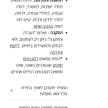
התאמה והמלצות
: הלוח מתאים
לחדר ישיבות, למשרד, לחדר
עבודה, לחללי עבודה, לכיתה,
לחדר ילדים ולבית. קיים לוח
דומה
בצבע שחור
.
התקנה -
שירות "הובלה
והתקנה" ניתן רק לעסקים, ולא
לבתים ולמשרדים ביתיים.
לייעוץ
והדרכה
.
*הלוח מתאים
למגנטים
חזקים
שנמכרים באתר, ואינו
מתאים למגנטים רגילים אחרים.
המחיר יתעדכן לאחר בחירת
גודל וסוג משלוח
כל המחירים כוללים מע"מ
אפשרות לאיסוף עצמי ממושב