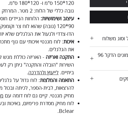
120*150 ס"מ ו- 120*180 ס"מ.
גובה כללי של הלוח: 2 מטר. המרחק בין הגלגלים: 56 ס"מ.
עיצוב ושימושיות:
הלוחות הניידים חוס
90*120 (גובה) שהוא לוח צר וקומ
הדו-צדדי ולנעול את הגלגלים שלא יזוזו
 וסוג משלוח
איכות
: לוח מגנטי איכותי עם גוף מתכ
את הגלגלים.
אפשרות לאיסוף עצמי ממושב אמונים הדקל 96
התקנה ואריזה
- האריזה כוללת מגש ל
השירות "הובלה והתקנה" ניתן רק לעס
ביתיים.
לייעוץ ולהדרכה
.
התאמה והמלצות
: לוח גדול על גלגלי
להרצאות, לבית-הספר, לכיתה ובכול מ
מחיק מגנטי. קיים גם לוח דומה עם
מס
לוח מחיק מסדרת פרימיום, באיכות ובע
Bclear.