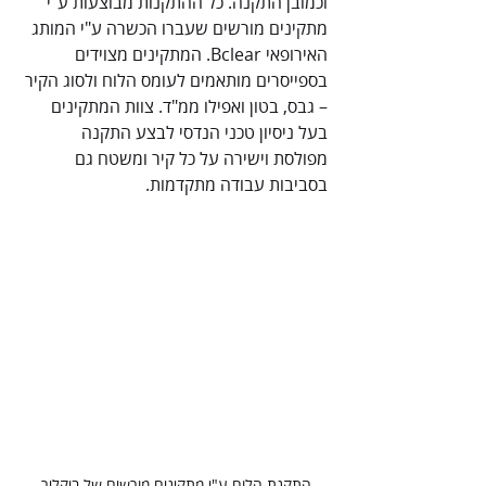
וכמובן התקנה. כל ההתקנות מבוצעות ע"י 
מתקינים מורשים שעברו הכשרה ע"י המותג 
האירופאי Bclear. המתקינים מצוידים 
בספייסרים מותאמים לעומס הלוח ולסוג הקיר 
– גבס, בטון ואפילו ממ"ד. צוות המתקינים 
בעל ניסיון טכני הנדסי לבצע התקנה 
מפולסת וישירה על כל קיר ומשטח גם 
בסביבות עבודה מתקדמות.    
התקנת הלוח ע"י מתקינים מורשים של ביקליר 