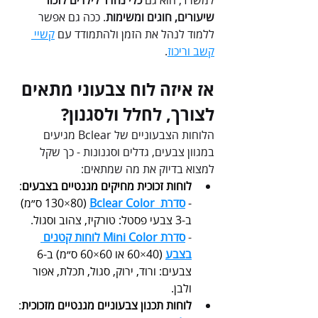
למשרד, הוא גם 
כלי נהדר לילדים לזכור 
שיעורים, חוגים ומשימות
. ככה גם אפשר 
ללמוד לנהל את הזמן ולהתמודד עם 
קשיי 
קשב וריכוז
.
אז איזה לוח צבעוני מתאים 
לצורך, לחלל ולסגנון? 
הלוחות הצבעוניים של Bclear מגיעים 
במגוון צבעים, גדלים וסגנונות - כך שקל 
למצוא בדיוק את מה שמתאים:
לוחות זכוכית מחיקים מגנטיים בצבעים
: 
- 
סדרת  Bclear Color
(130×80 ס״מ) 
ב-3 צבעי פסטל: טורקיז, צהוב וסגול. 
- 
סדרת Mini Color לוחות קטנים 
בצבע
(40×60 או 60×60 ס״מ) ב-6 
צבעים: ורוד, ירוק, סגול, תכלת, אפור 
ולבן.
לוחות תכנון צבעוניים מגנטיים מזכוכית
: