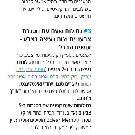
מרעננים כל חלל. תמיד אפשר לבחור 
בשילובים יותר קלאסיים וסולידיים, או 
חדשניים ומשמחים.
#3
 גם לוח שעם עם מסגרת 
צבעונית ולוח נעיצה בצבע - 
עושים הבדל  
לפעמים מספיק רק נגיעות של צבע, כדי 
ליצור טאצ' מיוחד בחלל. לדוגמה, 
לוחות 
נעיצה מבד ב-7 צבעים (
חום בהיר
,
ורוד 
עתיק
, 
ירוק בהיר
, 
קרם
, 
אפור בהיר
, 
אפור כהה
ו
שחור
) 
יוצרים סגנון ייחודי ואינטליגנטי. 
אפשר לגוון ולתלות את סדרת הלוחות
 לאורך 
ולרוחב. 
גם 
לוחות שעם קטנים עם מסגרות ב-5 
צבעים
(
אדום, ורוד, תכלת, כחול וירוק)
מסדרת Bclear Memo
מוסיפים אופי ועניין 
למשרד, ליד המקרר ובחדר ילדים.