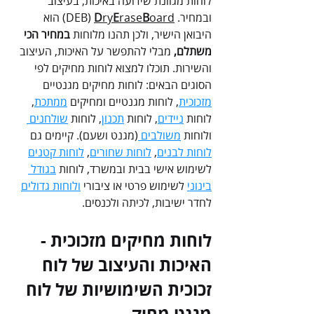
לוחות מגוונת שידועה באיכות, בעיצוב 
ובמחיר. DEB) 
oard)
B
rase
E
ry
D
 הוא 
היבואן הישיר, ולכן תהנו מלוחות 
במחיר הכי 
משתלם, 
מבלי להתפשר על האיכות, העיצוב 
והשירות. תוכלו למצוא לוחות מחיקים לפי 
הסוגים הבאים: לוחות מחיקים מגנטיים 
מזכוכית
, לוחות מגנטיים ומחיקים 
ממתכת
, 
לוחות 
ניידים
, לוחות 
תכנון
, לוחות 
שולחנים 
ולוחות 
משולבים 
(מגנט ושעם). קיימים גם 
לוחות לבנים
, 
לוחות שחורים
, 
לוחות קטנים
לשימוש אישי בבית ובמשרד, לוחות 
בגודל 
בינוני
 לשימוש פרטי או ציבורי 
ולוחות גדולים
לחדר ישיבות, לכיתה ולכנסים.
לוחות מחיקים מזכוכית - 
האיכות והעיצוב של לוח 
זכוכית השימושיות של לוח 
מגנט מחיק